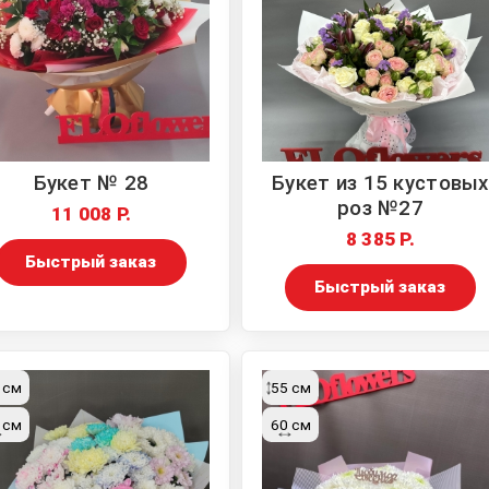
50 см
45 см
55 см
50 см
Букет № 28
Букет 
11 008 Р.
Быстрый заказ