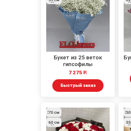
65 см
55 см
Букет из 25 веток
гипсофилы
7 275 Р.
Быстрый заказ