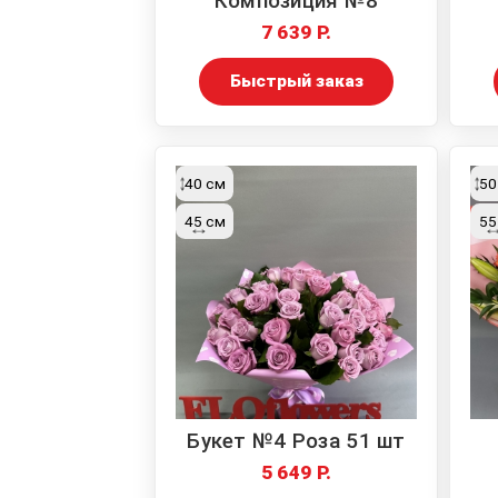
Композиция № 12
8 513 Р.
Быстрый заказ
37 см
50 см